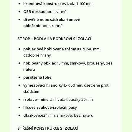
hranolová konstrukce
s izolací 100 mm
OSB deska
oboustranně
dřevěné nebo sádrokartonové
obložení
oboustranně
STROP – PODLAHA PODKROVÍ S IZOLACÍ
pohledové hoblované trámy
100 x 240 mm,
ozdobné hrany
hoblovaný obklad
15 mm, smrkový, broušený, bez
nátěru
parotěsná fólie
vymezovací hranolky
45 x 50 mm, ošetřené proti
škůdcům
izolace
– minerální vata tloušťky 50 mm
filcové zvukově-izolační pásy
dlážkovice
24 mm, smrková, bez nátěru
STŘEŠNÍ KONSTRUKCE S IZOLACÍ