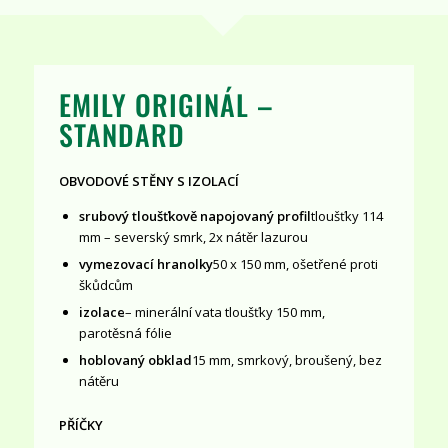
EMILY ORIGINÁL –
STANDARD
OBVODOVÉ STĚNY S IZOLACÍ
srubový tloušťkově napojovaný profil
tloušťky 114
mm – severský smrk, 2x nátěr lazurou
vymezovací hranolky
50 x 150 mm, ošetřené proti
škůdcům
izolace
– minerální vata tloušťky 150 mm,
parotěsná fólie
hoblovaný obklad
15 mm, smrkový, broušený, bez
nátěru
PŘÍČKY