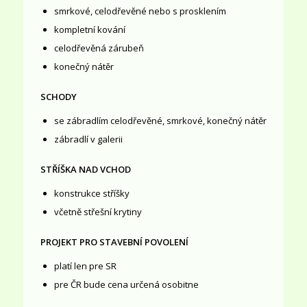
smrkové, celodřevěné nebo s prosklením
kompletní kování
celodřevěná zárubeň
konečný nátěr
SCHODY
se zábradlím celodřevěné, smrkové, konečný nátěr
zábradlí v galerii
STŘÍŠKA NAD VCHOD
konstrukce stříšky
včetně střešní krytiny
PROJEKT PRO STAVEBNÍ POVOLENÍ
platí len pre SR
pre ČR bude cena určená osobitne