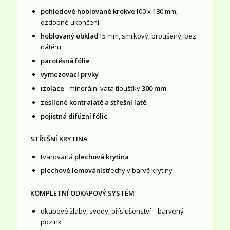
pohledové hoblované krokve
100 x 180 mm,
ozdobné ukončení
hoblovaný obklad
15 mm, smrkový, broušený, bez
nátěru
parotěsná fólie
vymezovací prvky
izolace
– minerální vata tloušťky
300 mm
zesílené kontralatě a střešní latě
pojistná difúzní fólie
STŘEŠNÍ KRYTINA
tvarovaná
plechová krytina
plechové lemování
střechy v barvě krytiny
KOMPLETNÍ ODKAPOVÝ SYSTÉM
okapové žlaby, svody, příslušenství – barvený
pozink