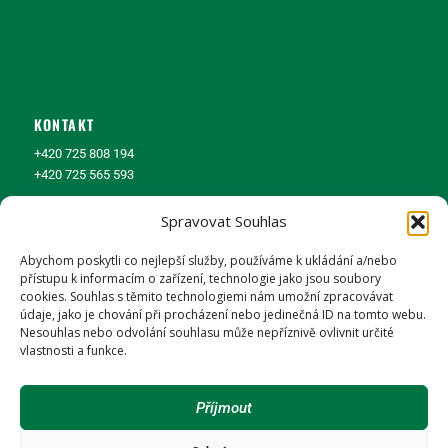
KONTAKT
+420 725 808 194
+420 725 565 593
liska@liwebuild.cz
Spravovat Souhlas
weiser@liwebuild.cz
Abychom poskytli co nejlepší služby, používáme k ukládání a/nebo
přístupu k informacím o zařízení, technologie jako jsou soubory
cookies. Souhlas s těmito technologiemi nám umožní zpracovávat
údaje, jako je chování při procházení nebo jedinečná ID na tomto webu.
Nesouhlas nebo odvolání souhlasu může nepříznivě ovlivnit určité
vlastnosti a funkce.
SLEDUJTE NÁS
Příjmout