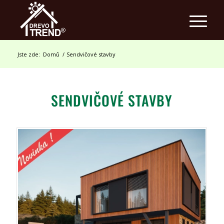
Jste zde:
Domů
/
Sendvičové stavby
SENDVIČOVÉ STAVBY