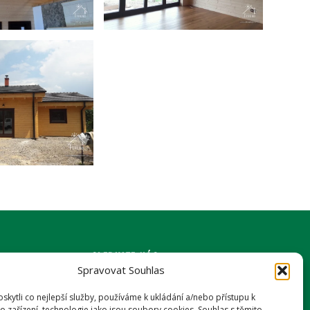
SLEDUJTE NÁS
Spravovat Souhlas
kytli co nejlepší služby, používáme k ukládání a/nebo přístupu k
o zařízení, technologie jako jsou soubory cookies. Souhlas s těmito