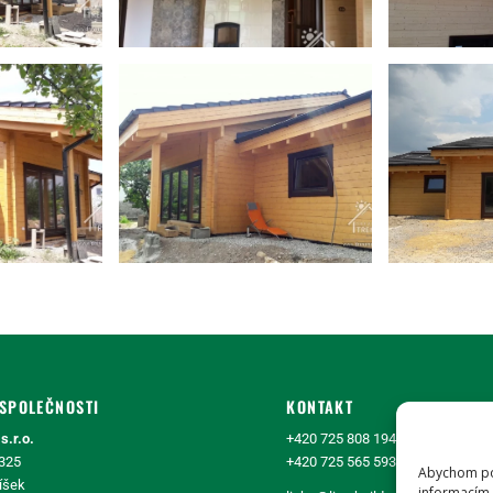
SPOLEČNOSTI
KONTAKT
s.r.o.
+420 725 808 194
 325
+420 725 565 593
Abychom pos
íšek
informacím 