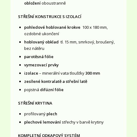
obložení
oboustranně
STŘEŠNÍ KONSTRUKCE S IZOLACÍ
pohledové hoblované krokve
100 x 180 mm,
ozdobné ukončení
hoblovaný obklad
tl. 15 mm, smrkový, broušený,
bez nátěru
parotěsná fólie
vymezovací prvky
izolace
– minerální vata tloušťky
300 mm
zesílené kontralatě a střešní latě
pojistná
difúzní fólie
STŘEŠNÍ KRYTINA
profilovaný
plech
plechové lemování
střechy v barvě krytiny
KOMPLETNÍ ODKAPOVÝ SYSTÉM