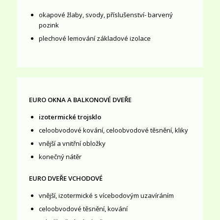
okapové žlaby, svody, příslušenství- barvený
pozink
plechové lemování základové izolace
EURO OKNA A BALKONOVÉ DVEŘE
izotermické trojsklo
celoobvodové kování, celoobvodové těsnění, kliky
vnější a vnitřní obložky
konečný nátěr
EURO DVEŘE VCHODOVÉ
vnější, izotermické s vícebodovým uzavíráním
celoobvodové těsnění, kování