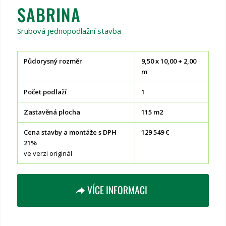
SABRINA
Srubová jednopodlažní stavba
Půdorysný rozměr
9,50 x 10,00 + 2,00
m
Počet podlaží
1
Zastavěná plocha
115 m2
Cena stavby a montáže s DPH
129 549 €
21%
ve verzi originál
VÍCE INFORMACI