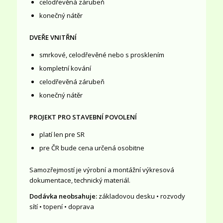
celodřevěná zárubeň
konečný nátěr
DVEŘE VNITŘNÍ
smrkové, celodřevěné nebo s prosklením
kompletní kování
celodřevěná zárubeň
konečný nátěr
PROJEKT PRO STAVEBNÍ POVOLENÍ
platí len pre SR
pre ČR bude cena určená osobitne
Samozřejmostí je výrobní a montážní výkresová
dokumentace, technický materiál.
Dodávka neobsahuje:
základovou desku • rozvody
sítí • topení • doprava