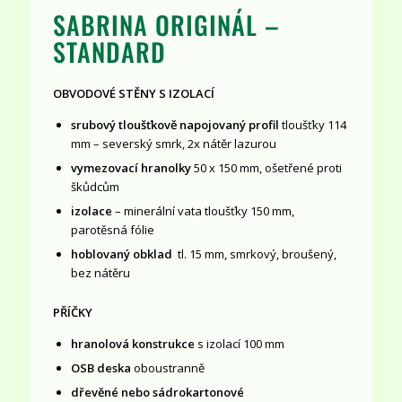
SABRINA ORIGINÁL –
STANDARD
OBVODOVÉ STĚNY S IZOLACÍ
srubový tloušťkově napojovaný profil
tloušťky 114
mm – severský smrk, 2x nátěr lazurou
vymezovací hranolky
50 x 150 mm, ošetřené proti
škůdcům
izolace
– minerální vata tloušťky 150 mm,
parotěsná fólie
hoblovaný obklad
tl. 15 mm, smrkový, broušený,
bez nátěru
PŘÍČKY
hranolová konstrukce
s izolací 100 mm
OSB deska
oboustranně
dřevěné nebo sádrokartonové