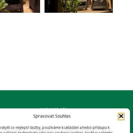
SLEDUJTE NÁS
Spravovat Souhlas
kytli co nejlepší služby, používáme k ukládání a/nebo přístupu k
o zařízení, technologie jako jsou soubory cookies. Souhlas s těmito