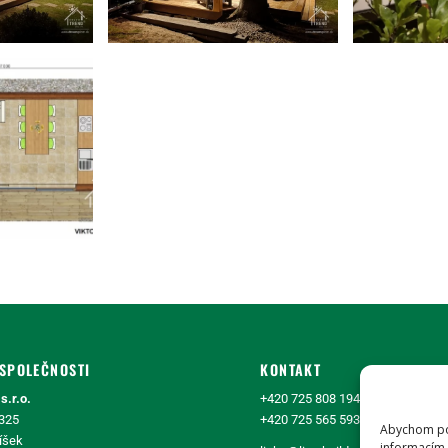
SPOLEČNOSTI
KONTAKT
s.r.o.
+420 725 808 194
 325
+420 725 565 593
Abychom pos
íšek
informacím 